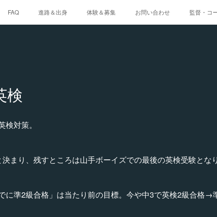
FAQ
進路＆出身
体験＆募集
お問い合わせ
監督・コ
英検
英検対策。
と決まり、残すところは山手ボーイズでの最後の英検受験とな
でに準2級合格」は当たり前の目標。今や中3で英検2級合格→