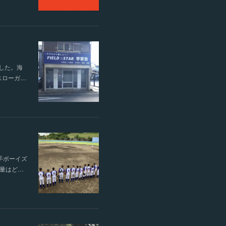
した。海
スローガ…
手ボーイズ
量はど…