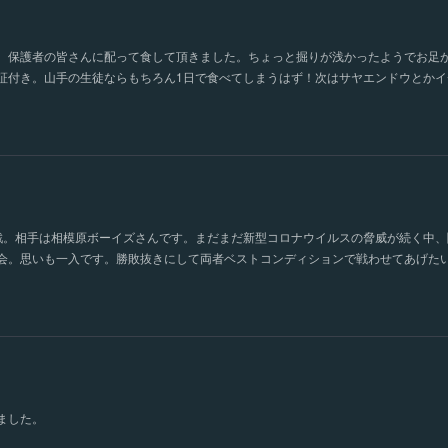
。保護者の皆さんに配って食して頂きました。ちょっと掘りが浅かったようでお足
証付き。山手の生徒ならもちろん1日で食べてしまうはず！次はサヤエンドウとかイ
戦。相手は相模原ボーイズさんです。まだまだ新型コロナウイルスの脅威が続く中、
会。思いも一入です。勝敗抜きにして両者ベストコンディションで戦わせてあげた
ました。