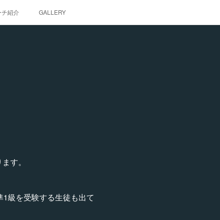
ーチ紹介
GALLERY
ります。
準1級を受験する生徒も出て