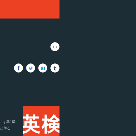
には準1級
と侮る…