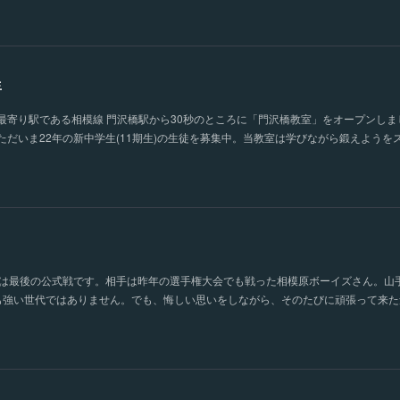
生
最寄り駅である相模線 門沢橋駅から30秒のところに「門沢橋教室」をオープンしま
だいま22年の新中学生(11期生)の生徒を募集中。当教室は学びながら鍛えようを
ては最後の公式戦です。相手は昨年の選手権大会でも戦った相模原ボーイズさん。山
も強い世代ではありません。でも、悔しい思いをしながら、そのたびに頑張って来た