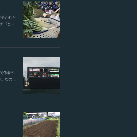
が分かれた
チゴと…
関係者の
い。なの…