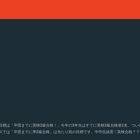
目標は「卒団までに英検2級合格！」今年の3年生はすでに英検2級合格者2名、つい
ズでは「卒団までに準2級合格」は当たり前の目標です。中学生諸君！英検合格？？