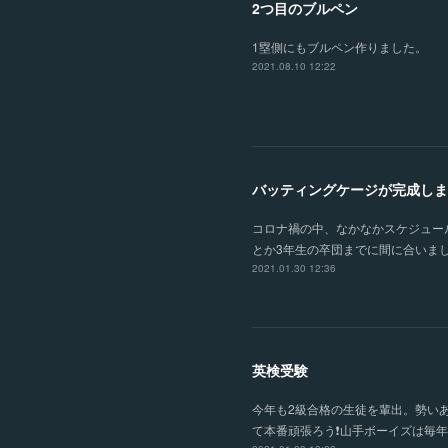
2つ目のブルペン
1塁側にもブルペン作りました。
2021.08.10 12:22
バッティングケージが完成しま
コロナ禍の中、なかなかスケジュー
とか3年生の卒団までに間に合いま
2021.01.30 12:36
英検受験
今年も2級合格の生徒を輩出。勢い
て本番頑張ろう❗️山手ボーイズは毎