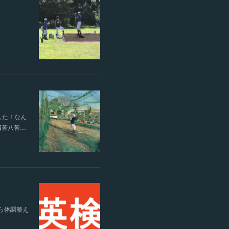
した！なん
四苦八苦…
ら体調整え