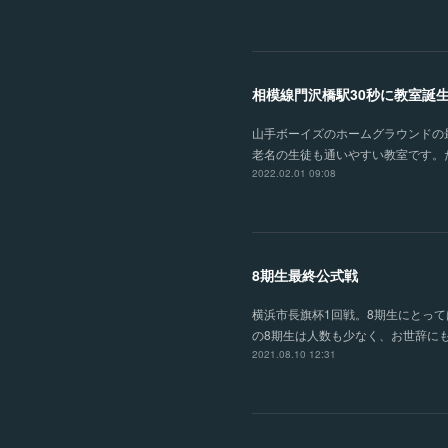
相模線門沢橋駅30秒に教室誕
山手ボーイズのホームグラウンドの
老名の生徒も通いやすい教室です。た
2022.02.01 09:08
8期生最終公式戦
横浜市長旗杯1回戦。8期生にとっ
の8期生は人数も少なく、お世辞に
2021.08.10 12:31