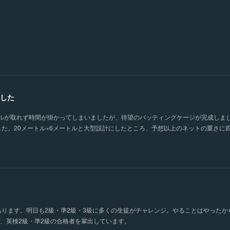
した
ルが取れず時間が掛かってしまいましたが、待望のバッティングケージが完成しま
した。20メートル×6メートルと大型設計にしたところ、予想以上のネットの重さに
あります。明日も2級・準2級・3級に多くの生徒がチャレンジ。やることはやったか
年、英検2級・準2級の合格者を輩出しています。