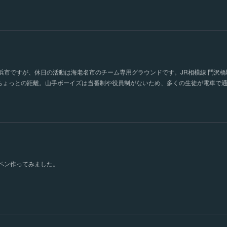
浜市ですが、休日の活動は海老名市のチーム専用グラウンドです。JR相模線 門沢橋
0分ちょっとの距離。山手ボーイズは当番制や役員制がないため、多くの生徒が電車で
ペン作ってみました。