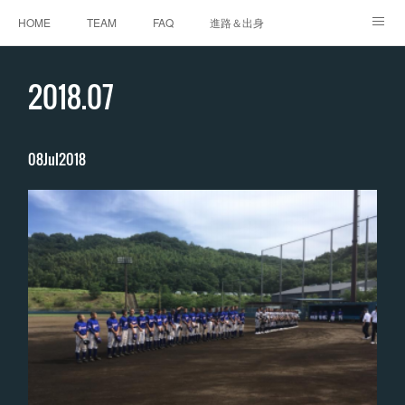
HOME
TEAM
FAQ
進路＆出身
体験＆募集
お問い合わせ
監督・コーチ紹介
2018
.
07
GALLERY
08
Jul
2018